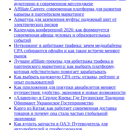
аудиторию в современном мессенджере
Affiliate.Careers: современная платформа для развития
карьеры в партнёрском маркетинге
Арматура для заземления муфты: надежный щит от
электрических рисков
Календарь конференций 2026: как формируется
современная афиша деловых и образовательных
событий
Нетворкинг в арбитраже трафика: зачем медиабайеры
CPA собираются офлайн и как такие встречи меняют
рынок
Лучшие affiliate-трекеры для арбитража трафика и
партнерского маркетинга: как выбрать платформу,
которая действительно помогает зарабатывать
Как выбрать надежную CPA сеть: отзывы, рейтинг и
опыт пользователей
Как приложения для покупки авиабилетов меняют
путешествия: удобство, экономия и новые возможности
«Алаверди» в Сердце Киева: Где Грузинские Традиции
Обнимают Украинское Гостеприимство
Карго из Китая: как работает современная доставка
товаров и почему она стала частью глобальной
экономики
Как купить запчасти в ОАЭ: Путеводитель для
автолюбителей и профессионалов