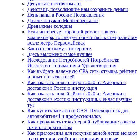
Девушка с ноутбуком арт
Действия, позволяющие нам сохранить деньги
День папы в России: Поздравления
Для чего нужно Мелбет зеркало?
Дренажные колодцы
Если интересует хороший ремонт вашего
компьютера, то следует обратиться к специалистам
возле метро Первомайская
Заказать рекламу в интернете
Здесь выложено самое лучшее
Исследование Потребностей Потребителя:
Искусство Понимания и Удовлетворения
Как выбрать надежную CPA сеть: отзывы, рейтинг
и опыт пользователей
Как заказать новый айфон 2020 из Америки с
доставкой в Россию инструкция
Как заказать новый айфон 2020 из Америки с
доставкой в Россию инструкция. Сейчас изучим
тут
Как купить запчасти в ОАЭ: Путеводитель для
автолюбителей и профессионалов
Как преодолеть страх первой публикации: советы
начинающим поэтам
Как приложения для покупки авиабилетов меняют
путешествия: удобство, экономия и новые