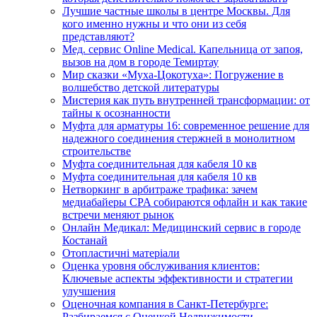
Лучшие частные школы в центре Москвы. Для
кого именно нужны и что они из себя
представляют?
Мед. сервис Online Medical. Капельница от запоя,
вызов на дом в городе Темиртау
Мир сказки «Муха-Цокотуха»: Погружение в
волшебство детской литературы
Мистерия как путь внутренней трансформации: от
тайны к осознанности
Муфта для арматуры 16: современное решение для
надежного соединения стержней в монолитном
строительстве
Муфта соединительная для кабеля 10 кв
Муфта соединительная для кабеля 10 кв
Нетворкинг в арбитраже трафика: зачем
медиабайеры CPA собираются офлайн и как такие
встречи меняют рынок
Онлайн Медикал: Медицинский сервис в городе
Костанай
Отопластичні матеріали
Оценка уровня обслуживания клиентов:
Ключевые аспекты эффективности и стратегии
улучшения
Оценочная компания в Санкт-Петербурге:
Разбираемся с Оценкой Недвижимости