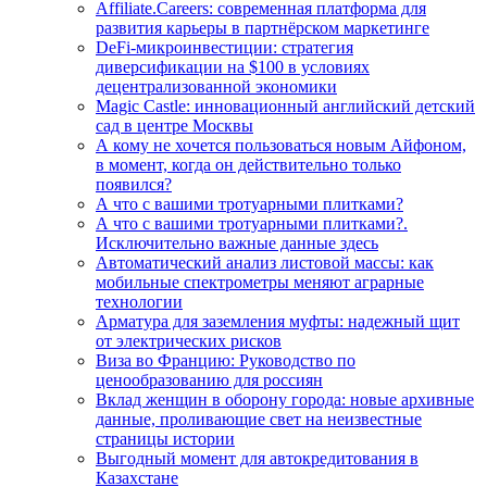
Affiliate.Careers: современная платформа для
развития карьеры в партнёрском маркетинге
DeFi-микроинвестиции: стратегия
диверсификации на $100 в условиях
децентрализованной экономики
Magic Castle: инновационный английский детский
сад в центре Москвы
А кому не хочется пользоваться новым Айфоном,
в момент, когда он действительно только
появился?
А что с вашими тротуарными плитками?
А что с вашими тротуарными плитками?.
Исключительно важные данные здесь
Автоматический анализ листовой массы: как
мобильные спектрометры меняют аграрные
технологии
Арматура для заземления муфты: надежный щит
от электрических рисков
Виза во Францию: Руководство по
ценообразованию для россиян
Вклад женщин в оборону города: новые архивные
данные, проливающие свет на неизвестные
страницы истории
Выгодный момент для автокредитования в
Казахстане