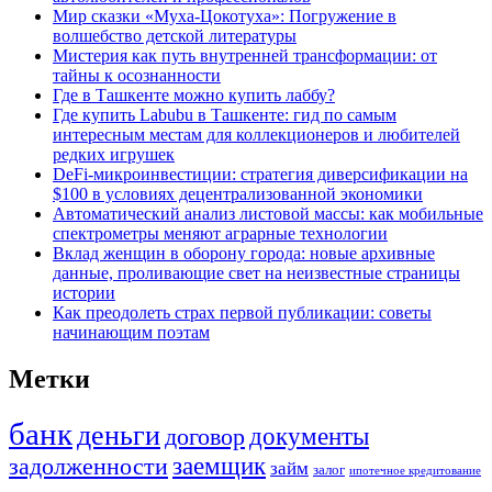
Мир сказки «Муха-Цокотуха»: Погружение в
волшебство детской литературы
Мистерия как путь внутренней трансформации: от
тайны к осознанности
Где в Ташкенте можно купить лаббу?
Где купить Labubu в Ташкенте: гид по самым
интересным местам для коллекционеров и любителей
редких игрушек
DeFi-микроинвестиции: стратегия диверсификации на
$100 в условиях децентрализованной экономики
Автоматический анализ листовой массы: как мобильные
спектрометры меняют аграрные технологии
Вклад женщин в оборону города: новые архивные
данные, проливающие свет на неизвестные страницы
истории
Как преодолеть страх первой публикации: советы
начинающим поэтам
Метки
банк
деньги
документы
договор
задолженности
заемщик
займ
залог
ипотечное кредитование