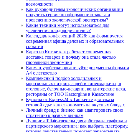
возможности
Как руководителям экологических организаций
получить сервис по оформлению заказа и
проведению экологической экспертизы?
Какие техники могут использоваться для
увеличения плодородия почвы?
Календарь конференций 2026: как формируется
современная афиша деловых и образовательных
событий
Карго из Китая: как работает современная
доставка товаров и почему она стала частью
глобальной экономики
Карман удобства: организуйте документы формата
А4 с легкостью
Комплексный подбор холодильных и
морозильных витрин, ларей в гипермаркеты, в
столовые, булочные-пекарни, кондитерские цеха,
рестораны от ТОО Kaztorgline в Казахстане
Купоны от Express24 в Ташкенте для заказа
готовой еды: как сэкономить на вкусных блюдах
Личный бренд и бизнес: как адаптировать свою
стратегию к разным рынкам
Лучшие affiliate-трекеры для арбитража трафика и
партнерского маркетинга: как выбрать платформу,
которая действительно помогает зарабатывать