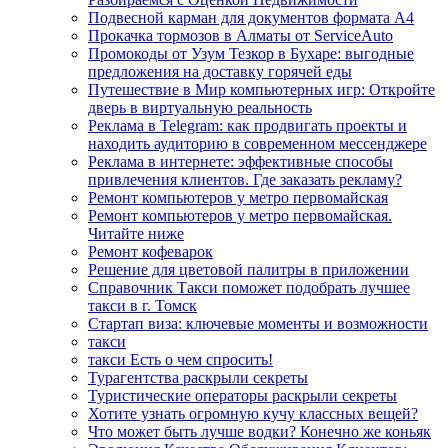
Подвесной карман для документов формата А4
Прокачка тормозов в Алматы от ServiceAuto
Промокоды от Узум Тезкор в Бухаре: выгодные
предложения на доставку горячей еды
Путешествие в Мир компьютерных игр: Откройте
дверь в виртуальную реальность
Реклама в Telegram: как продвигать проекты и
находить аудиторию в современном мессенджере
Реклама в интернете: эффективные способы
привлечения клиентов. Где заказать рекламу?
Ремонт компьютеров у метро первомайская
Ремонт компьютеров у метро первомайская.
Читайте ниже
Ремонт кофеварок
Решение для цветовой палитры в приложении
Справочник Такси поможет подобрать лучшее
такси в г. Томск
Стартап виза: ключевые моменты и возможности
такси
такси Есть о чем спросить!
Турагентства раскрыли секреты
Туристические операторы раскрыли секреты
Хотите узнать огромную кучу классных вещей?
Что может быть лучше водки? Конечно же коньяк