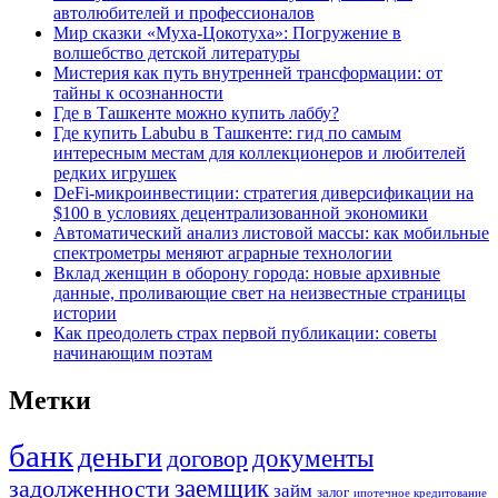
автолюбителей и профессионалов
Мир сказки «Муха-Цокотуха»: Погружение в
волшебство детской литературы
Мистерия как путь внутренней трансформации: от
тайны к осознанности
Где в Ташкенте можно купить лаббу?
Где купить Labubu в Ташкенте: гид по самым
интересным местам для коллекционеров и любителей
редких игрушек
DeFi-микроинвестиции: стратегия диверсификации на
$100 в условиях децентрализованной экономики
Автоматический анализ листовой массы: как мобильные
спектрометры меняют аграрные технологии
Вклад женщин в оборону города: новые архивные
данные, проливающие свет на неизвестные страницы
истории
Как преодолеть страх первой публикации: советы
начинающим поэтам
Метки
банк
деньги
документы
договор
задолженности
заемщик
займ
залог
ипотечное кредитование