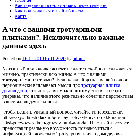
Как подключить онлайн банк через телефон
Как пользоваться онлайн банком
Карта
А что с вашими тротуарными
плитками?. Исключительно важные
данные здесь
Posted on
16.11.2019
16.11.2020
by
admin
Указанный в заголовке аспект не дает спокойно наслаждаться
жизнью, практически всю жизнь: А что с вашими
тротуарными плитками?.
Если каждый день в вашей голове
периодически всплывают мысли про
тротуарная плитка
домодедово
, это иногда возможно потому, что вы твердо
уверены, что наличие этого разительно облегчит перспективы
вашей жизнедеятельности.
Чтобы решить указанный вопрос, читайте гиперссылочку
http://easyonlinedollars.ru/gde-nayti-obyavleniya-ob-akkuratnom-
taksi-perevozyashhem-gruzyi-vnutri-goroda/. На онлайн ресурсе
предоставят реальную возможность познакомиться с
информацией касательно Тротуарная плитка домодедово.