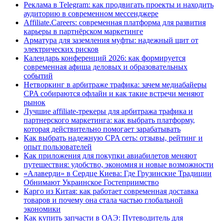
Реклама в Telegram: как продвигать проекты и находить
аудиторию в современном мессенджере
Affiliate.Careers: современная платформа для развития
карьеры в партнёрском маркетинге
Арматура для заземления муфты: надежный щит от
электрических рисков
Календарь конференций 2026: как формируется
современная афиша деловых и образовательных
событий
Нетворкинг в арбитраже трафика: зачем медиабайеры
CPA собираются офлайн и как такие встречи меняют
рынок
Лучшие affiliate-трекеры для арбитража трафика и
партнерского маркетинга: как выбрать платформу,
которая действительно помогает зарабатывать
Как выбрать надежную CPA сеть: отзывы, рейтинг и
опыт пользователей
Как приложения для покупки авиабилетов меняют
путешествия: удобство, экономия и новые возможности
«Алаверди» в Сердце Киева: Где Грузинские Традиции
Обнимают Украинское Гостеприимство
Карго из Китая: как работает современная доставка
товаров и почему она стала частью глобальной
экономики
Как купить запчасти в ОАЭ: Путеводитель для