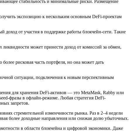
чивающее стабильность и минимальные риски. Размещение
олучить экспозицию к нескольким основным DeFi-проектам
й доход от участия в поддержке работы блокчейн-сети. Такие
л ликвидности может принести доход от комиссий за обмен,
о более рисковая часть портфеля, но она может дать
ночной ситуации, подключения к новым перспективным
шения для хранения DeFi-активов — это MetaMask, Rabby или
 seed-фразы в офлайн-режиме. Любая стратегия DeFi-
рных запретов.
ловиях стремительной изменчивости рынка. Раз в 2–4 недели
ливая более доходные направления или снижая долю убыточных.
амотности в области блокчейна и цифровой экономики. Даже