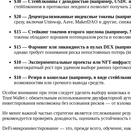
$30 — Стейблкоины с доходностью (например, USDC и
стейблкоинов в протоколах лендинга позволит получать
$20 — Децентрализованные индексные токены (наприме
сразу, включая Uniswap, Aave, MakerDAO и другие, сниж
$15 — Стейкинг токенов второго эшелона (например
токены обладают хорошим потенциалом роста и позволяю
$15 — Фарминг или ликвидность в пулах DEX (наприм
однако требует понимания риска непостоянных потерь (imp
$10 — Экспериментальные проекты или NFT-инфрастру
многократный рост при удачном выборе ранних протоколо
$10 — Резерв в кошельке (например, в виде стейблкои
возможностям или срочного вывода средств.
Особое внимание при этом следует уделить выбору кошелька и
Trust Wallet с обязательным использованием двухфакторной аут
инвестирования невозможна без осознания рисков — от взлома
Не менее важной частью стратегии является отслеживание резу
рекомендуется проверять доходность, оценивать устойчивость
DeFi-микроинвестирование — это, прежде всего, обучение, на