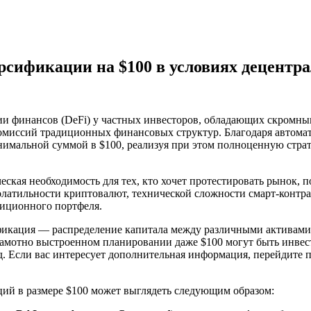
рсификации на $100 в условиях децентр
ии финансов (DeFi) у частных инвесторов, обладающих скромны
 комиссий традиционных финансовых структур. Благодаря автом
инимальной суммой в $100, реализуя при этом полноценную стр
еская необходимость для тех, кто хочет протестировать рынок, 
олатильности криптовалют, технической сложности смарт-контра
тиционного портфеля.
ификация — распределение капитала между различными активам
 грамотно выстроенном планировании даже $100 могут быть инв
д. Если вас интересует дополнительная информация, перейдите 
ий в размере $100 может выглядеть следующим образом: