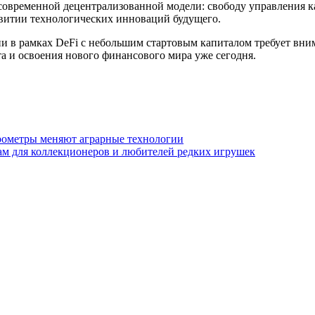
современной децентрализованной модели: свободу управления к
звитии технологических инноваций будущего.
и в рамках DeFi с небольшим стартовым капиталом требует вним
а и освоения нового финансового мира уже сегодня.
рометры меняют аграрные технологии
ам для коллекционеров и любителей редких игрушек