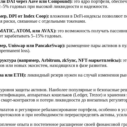
ли DAI через Aave или Compound):
это ядро портфеля, обеспе
 2–5% годовых при высокой ликвидности и надежности.
р, DPI от Index Coop):
вложения в DeFi-индексы позволяют п
ая риски, связанные с отдельными токенами.
, MATIC, ATOM, или AVAX):
это возможность получать пассивны
т зарабатывать 5–15% годовых.
ер, Uniswap или PancakeSwap):
размещение пары активов в пу
ermanent loss).
ктура (например, Arbitrum, zkSync, NFT-маркетплейсы):
эт
в или новых экосистем, находящихся в фазе развития.
на или ETH):
ликвидный резерв нужен на случай изменения ры
 уровня защиты активов. Наиболее популярные и безопасные ре
ентификации, аппаратных кошельков (Ledger, Trezor) и хранения
 смарт-контрактов и потери ликвидности до внезапных регулято
льтатов и регулярное ребалансирование портфеля, особенно в ус
 протоколов и при необходимости перераспределять активы, уси
копление опыта и постепенное расширение своей финансовой гр