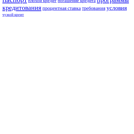
плохой кредит
погашение кредита
кредитования
условия
процентная ставка
требования
чужой креит