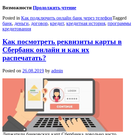
Возможности
Продолжить чтение
Posted in
Как подключить онлайн банк через телефон
Tagged
банк
,
деньги
,
договор
,
кредит
,
кредитная история
,
программы
кредитования
Как посмотреть реквизиты карты в
Сбербанк онлайн и как их
распечатать?
Posted on
26.08.2019
by
admin
Держатели банковских карт Сбербанка довольно часто