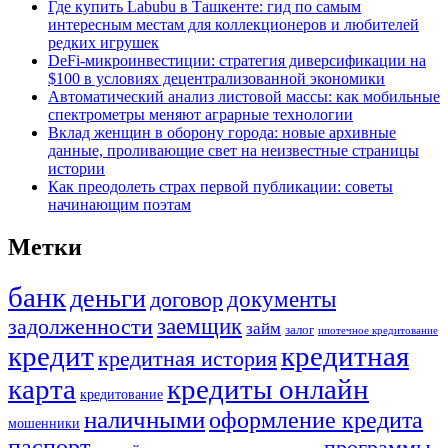
Где купить Labubu в Ташкенте: гид по самым
интересным местам для коллекционеров и любителей
редких игрушек
DeFi-микроинвестиции: стратегия диверсификации на
$100 в условиях децентрализованной экономики
Автоматический анализ листовой массы: как мобильные
спектрометры меняют аграрные технологии
Вклад женщин в оборону города: новые архивные
данные, проливающие свет на неизвестные страницы
истории
Как преодолеть страх первой публикации: советы
начинающим поэтам
Метки
банк
деньги
документы
договор
задолженности
заемщик
займ
залог
ипотечное кредитование
кредит
кредитная
кредитная история
карта
кредиты онлайн
кредитование
наличными
оформление кредита
мошенники
паспорт
программы