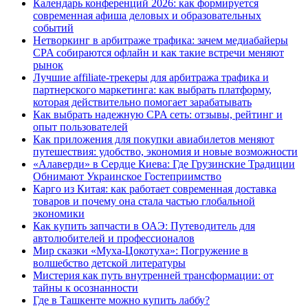
Календарь конференций 2026: как формируется
современная афиша деловых и образовательных
событий
Нетворкинг в арбитраже трафика: зачем медиабайеры
CPA собираются офлайн и как такие встречи меняют
рынок
Лучшие affiliate-трекеры для арбитража трафика и
партнерского маркетинга: как выбрать платформу,
которая действительно помогает зарабатывать
Как выбрать надежную CPA сеть: отзывы, рейтинг и
опыт пользователей
Как приложения для покупки авиабилетов меняют
путешествия: удобство, экономия и новые возможности
«Алаверди» в Сердце Киева: Где Грузинские Традиции
Обнимают Украинское Гостеприимство
Карго из Китая: как работает современная доставка
товаров и почему она стала частью глобальной
экономики
Как купить запчасти в ОАЭ: Путеводитель для
автолюбителей и профессионалов
Мир сказки «Муха-Цокотуха»: Погружение в
волшебство детской литературы
Мистерия как путь внутренней трансформации: от
тайны к осознанности
Где в Ташкенте можно купить лаббу?