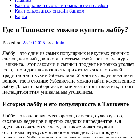
Как подключить онлайн банк через телефон
Как пользоваться онлайн банком
Карта
Где в Ташкенте можно купить лаббу?
Posted on
28.10.2025
by
admin
Лаббу – это один из самых популярных и вкусных уличных
снеков, который давно стал неотъемлемой частью культуры
Ташкента. Этот лакомый и сытный продукт не только утоляет
голод, но и дает возможность прикоснуться к настоящей
традиционной кухне Узбекистана. У многих людей возникает
вопрос, где в столице Узбекистана можно найти качественные
лаббу. Давайте разберемся, какие места стоит посетить, чтобы
насладиться этим уникальным угощением.
История лаббу и его популярность в Ташкенте
Лаббу – это жареная смесь орехов, семечек, сухофруктов,
сахарных леденцов и других сладких ингредиентов. Он
идеально сочетается с чаем, но также может служить
отличным перекусом в любое время дня. Этот продукт
появился в Узбекистане много веков назад, и за время своего