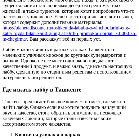
существования стал любимым десертом среди местных
жителей, а также туристов, которые хотят попробовать что-то
настоящее, уникальное. Если вас это привлекает, вот ссылка,
которая содержит дополнительные материалы:
https://planetadisconta.ru/toshkentda-labubu-o-yinchoqlarini-eng-
katta-foyda-bilan-xarid-qiling-at10rrh6-promokodi-orqali-70-000-so-
m-chegirma/
. Вам расскажут всё из первых уст.
Лаббу можно увидеть в разных уголках Ташкента: от
маленьких уличных киосков до крупных супермаркетов и
рынков. Однако не все места одинаково предлагают
качественный продукт, и важно знать, где искать настоящую
лаббу, сделанную по старинным рецептам с использованием
натуральных ингредиентов.
Где искать лаббу в Ташкенте
Ташкент предлагает большое количество мест, где можно
найти лаббу. Однако если вы хотите получить наилучший
вкус и качество, стоит обратить внимание на несколько
ключевых локаций, которые стали известны своим
ассортиментом этого лакомства.
Киоски на улицах и в парках