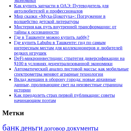
экономики
Как купить запчасти в ОАЭ: Путеводитель для
автолюбителей и профессионалов
Мир сказки «Муха-Цокотуха»: Погружение в
волшебство детской литературы
Мистерия как путь внутренней трансформации: от
тайны к осознанности
Где в Ташкенте можно купить лаббу?
Где купить Labubu в Ташкенте: гид по самым
интересным местам для коллекционеров и любителей
редких игрушек
DeFi-микроинвестиции: стратегия диверсификации на
$100 в условиях децентрализованной экономики
Автоматический анализ листовой массы: как мобильные
спектрометры меняют аграрные технологии
Вклад женщин в оборону города: новые архивные
данные, проливающие свет на неизвестные страницы
истории
Как преодолеть страх первой публикации: советы
начинающим поэтам
Метки
банк
деньги
документы
договор