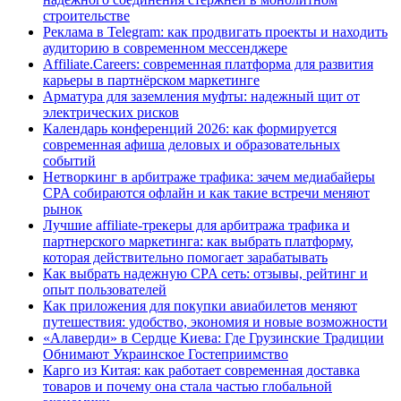
строительстве
Реклама в Telegram: как продвигать проекты и находить
аудиторию в современном мессенджере
Affiliate.Careers: современная платформа для развития
карьеры в партнёрском маркетинге
Арматура для заземления муфты: надежный щит от
электрических рисков
Календарь конференций 2026: как формируется
современная афиша деловых и образовательных
событий
Нетворкинг в арбитраже трафика: зачем медиабайеры
CPA собираются офлайн и как такие встречи меняют
рынок
Лучшие affiliate-трекеры для арбитража трафика и
партнерского маркетинга: как выбрать платформу,
которая действительно помогает зарабатывать
Как выбрать надежную CPA сеть: отзывы, рейтинг и
опыт пользователей
Как приложения для покупки авиабилетов меняют
путешествия: удобство, экономия и новые возможности
«Алаверди» в Сердце Киева: Где Грузинские Традиции
Обнимают Украинское Гостеприимство
Карго из Китая: как работает современная доставка
товаров и почему она стала частью глобальной