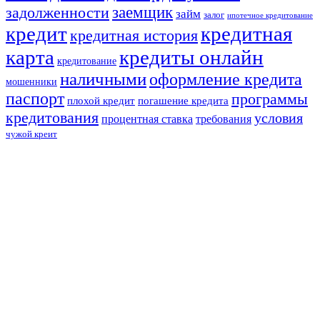
задолженности
заемщик
займ
залог
ипотечное кредитование
кредит
кредитная
кредитная история
карта
кредиты онлайн
кредитование
наличными
оформление кредита
мошенники
паспорт
программы
плохой кредит
погашение кредита
кредитования
условия
процентная ставка
требования
чужой креит