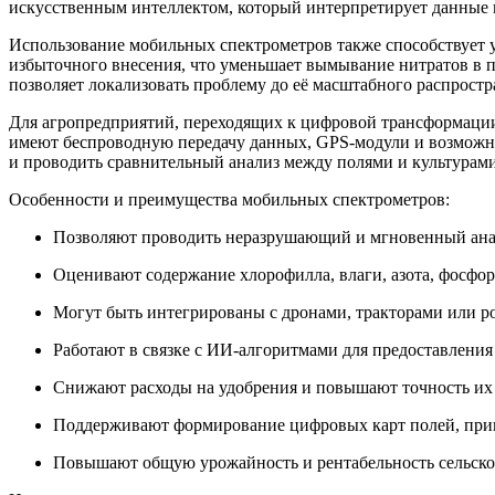
искусственным интеллектом, который интерпретирует данные 
Использование мобильных спектрометров также способствует ус
избыточного внесения, что уменьшает вымывание нитратов в 
позволяет локализовать проблему до её масштабного распростр
Для агропредприятий, переходящих к цифровой трансформаци
имеют беспроводную передачу данных, GPS-модули и возможно
и проводить сравнительный анализ между полями и культурами
Особенности и преимущества мобильных спектрометров:
Позволяют проводить неразрушающий и мгновенный анал
Оценивают содержание хлорофилла, влаги, азота, фосфор
Могут быть интегрированы с дронами, тракторами или 
Работают в связке с ИИ-алгоритмами для предоставлени
Снижают расходы на удобрения и повышают точность их 
Поддерживают формирование цифровых карт полей, приг
Повышают общую урожайность и рентабельность сельско