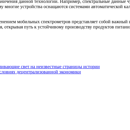
аничения данной технологии. Например, спектральные данные ч
му многие устройства оснащаются системами автоматической ка
енением мобильных спектрометров представляет собой важный ш
ия, открывая путь к устойчивому производству продуктов пита
ливающие свет на неизвестные страницы истории
условиях децентрализованной экономики