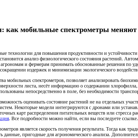
ы: как мобильные спектрометры меняют
овые технологии для повышения продуктивности и устойчивости
становится анализ физиологического состояния растений. Авто
т агрономам и фермерам принимать обоснованные решения по уд
сокращении издержек и минимизации экологического воздейств
ва мобильных спектрометров, позволяет анализировать биохими
верхности листа, несёт информацию о содержании хлорофилла, 
пользованы непосредственно в поле, без необходимости транспо
зможность оценивать состояние растений не на отдельных участ
истем. Некоторые модели интегрируются с дронами или устанав
очных карт распределения питательных веществ или стресса раст
кция
. Все подробности можно найти, если вы последуете ссылке.
етров является скорость получения результата. Тогда как тра
ть данные, пригодные для агрономического анализа. Дополнитель