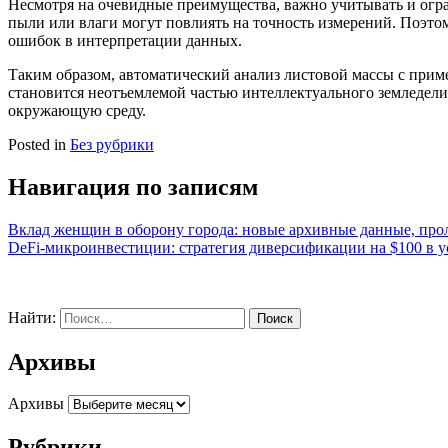
Несмотря на очевидные преимущества, важно учитывать и огр
пыли или влаги могут повлиять на точность измерений. Поэто
ошибок в интерпретации данных.
Таким образом, автоматический анализ листовой массы с прим
становится неотъемлемой частью интеллектуального земледел
окружающую среду.
Posted in
Без рубрики
Навигация по записям
Вклад женщин в оборону города: новые архивные данные, про
DeFi-микроинвестиции: стратегия диверсификации на $100 в 
Найти:
Архивы
Архивы
Рубрики