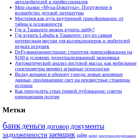
автолюбителей и профессионалов
Мир сказки «Муха-Цокотуха»: Погружение в
волшебство детской литературы
Мистерия как путь внутренней трансформации: от
тайны к осознанности
Где в Ташкенте можно купить лаббу?
Где купить Labubu в Ташкенте: гид по самым
интересным местам для коллекционеров и любителей
редких игрушек
DeFi-микроинвестиции: стратегия диверсификации на
$100 в условиях децентрализованной экономики
Автоматический анализ листовой массы: как мобильные
спектрометры меняют аграрные технологии
Вклад женщин в оборону города: новые архивные
данные, проливающие свет на неизвестные страницы
истории
Как преодолеть страх первой публикации: советы
начинающим поэтам
Метки
банк
деньги
документы
договор
задолженности
заемщик
займ
залог
ипотечное кредитование