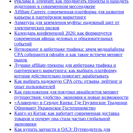
Реклама в Telegram: как продвигать проекты и находить
аудиторию в современном мессенджере
Affiliate.Careers: современная платформа для развития
карьеры в партнёрском маркетинге
Арматура для заземления муфты: надежный щит от
электрических рисков
Календарь конференций 2026: как формируется
современная афиша деловых и образовательных
событий
Нетворкинг в арбитраже трафика: зачем медиабайеры
CPA собираются офлайн и как такие встречи меняют
рынок
Лучшие affiliate-трекеры для арбитража трафика и
партнерского маркетинга: как выбрать платформу,
которая действительно помогает зарабатывать
Как выбрать надежную CPA сеть: отзывы, рейтинг и
опыт пользователей
Как приложения для покупки авиабилетов меняют
путешествия: удобство, экономия и новые возможности
«Алаверди» в Сердце Киева: Где Грузинские Традиции
Обнимают Украинское Гостеприимство
Карго из Китая: как работает современная доставка
товаров и почему она стала частью глобальной
экономики
Как купить запчасти в ОАЭ: Путеводитель для